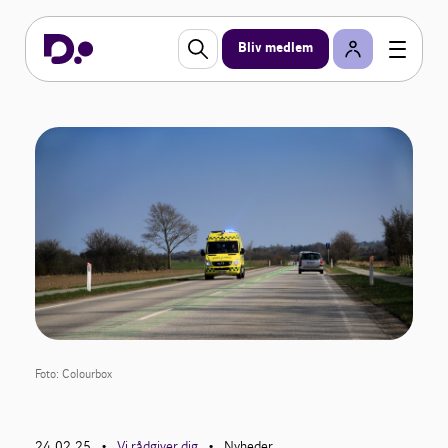
Bliv medlem
Foto: Colourbox
24.02.25
Vi rådgiver dig
Nyheder
•
•