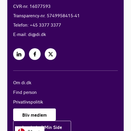
CVR-nr. 16077593
Transparency-nr. 5749958415-41
Telefon: +45 3377 3377
E-mail:
di@di.dk
Om di.dk
Find person
Privatlivspolitik
Bliv medlem
Log ind på Min Side