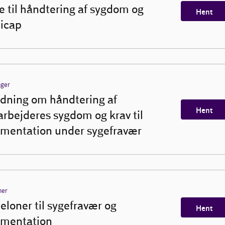
e til håndtering af sygdom og
Hent
icap
nger
edning om håndtering af
Hent
rbejderes sygdom og krav til
mentation under sygefravær
ner
eloner til sygefravær og
Hent
mentation