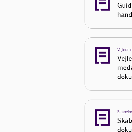
Guid
hand
Vejledni
Vejl
meda
doku
Skabelo
Skab
doku