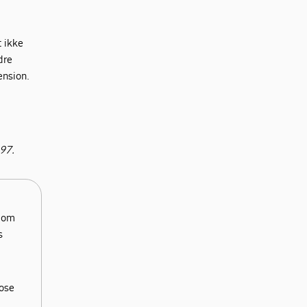
t ikke
dre
ension.
097.
, om
s
nose