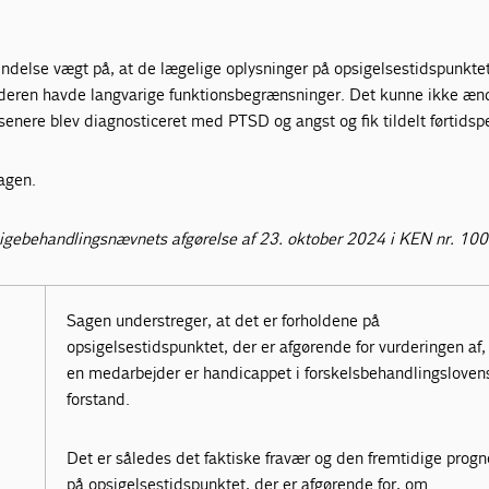
ndelse vægt på, at de lægelige oplysninger på opsigelsestidspunkte
deren havde langvarige funktionsbegrænsninger. Det kunne ikke æn
senere blev diagnosticeret med PTSD og angst og fik tildelt førtidsp
sagen.
igebehandlingsnævnets afgørelse af 23. oktober 2024 i KEN nr. 10
Sagen understreger, at det er forholdene på
opsigelsestidspunktet, der er afgørende for vurderingen af
en medarbejder er handicappet i forskelsbehandlingsloven
forstand.
Det er således det faktiske fravær og den fremtidige prog
på opsigelsestidspunktet, der er afgørende for, om