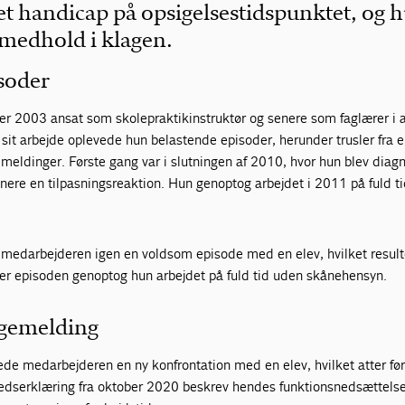
t handicap på opsigelsestidspunktet, og 
 medhold i klagen.
soder
er 2003 ansat som skolepraktikinstruktør og senere som faglærer i 
sit arbejde oplevede hun belastende episoder, herunder trusler fra e
ygemeldinger. Første gang var i slutningen af 2010, hvor hun blev diag
ere en tilpasningsreaktion. Hun genoptog arbejdet i 2011 på fuld t
 medarbejderen igen en voldsom episode med en elev, hvilket result
ter episoden genoptog hun arbejdet på fuld tid uden skånehensyn.
ygemelding
e medarbejderen en ny konfrontation med en elev, hvilket atter ført
dserklæring fra oktober 2020 beskrev hendes funktionsnedsættelse