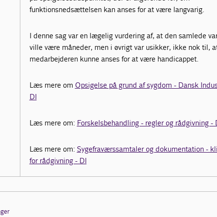
funktionsnedsættelsen kan anses for at være langvarig.
I denne sag var en lægelig vurdering af, at den samlede va
ville være måneder, men i øvrigt var usikker, ikke nok til, a
medarbejderen kunne anses for at være handicappet.
Læs mere om
Opsigelse på grund af sygdom - Dansk Indust
DI
Læs mere om:
Forskelsbehandling - regler og rådgivning - D
Læs mere om:
Sygefraværssamtaler og dokumentation - kl
for rådgivning - DI
nger