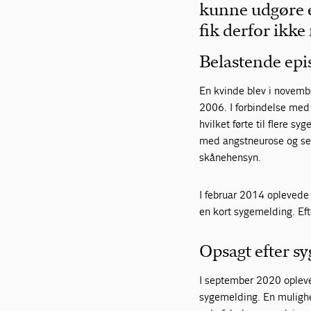
kunne udgøre e
fik derfor ikke
Belastende epi
En kvinde blev i novemb
2006. I forbindelse med 
hvilket førte til flere s
med angstneurose og sen
skånehensyn.
I februar 2014 oplevede
en kort sygemelding. Ef
Opsagt efter s
I september 2020 opleved
sygemelding. En mulighe