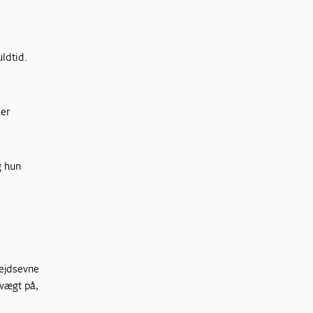
uldtid.
ker
g hun
bejdsevne
 vægt på,