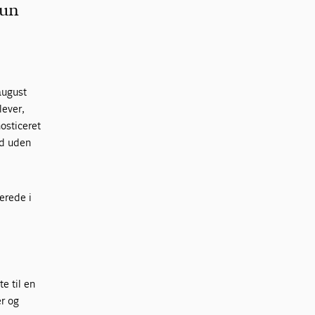
hun
august
lever,
nosticeret
id uden
erede i
e til en
r og