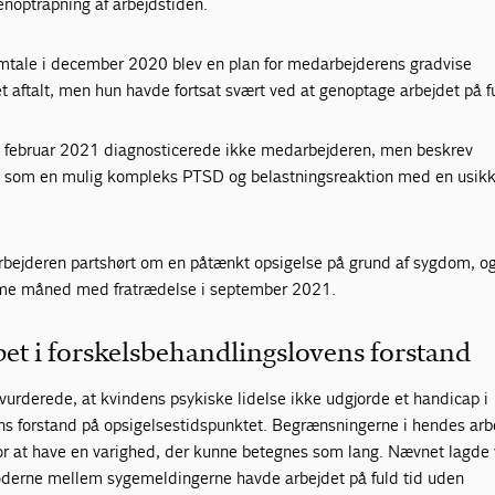
enoptrapning af arbejdstiden.
mtale i december 2020 blev en plan for medarbejderens gradvise
et aftalt, men hun havde fortsat svært ved at genoptage arbejdet på f
a februar 2021 diagnosticerede ikke medarbejderen, men beskrev
d som en mulig kompleks PTSD og belastningsreaktion med en usik
bejderen partshørt om en påtænkt opsigelse på grund af sygdom, o
me måned med fratrædelse i september 2021.
et i forskelsbehandlingslovens forstand
urderede, at kvindens psykiske lidelse ikke udgjorde et handicap i
ns forstand på opsigelsestidspunktet. Begrænsningerne i hendes ar
for at have en varighed, der kunne betegnes som lang. Nævnet lagde
oderne mellem sygemeldingerne havde arbejdet på fuld tid uden