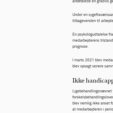
anbefalede en gradvis g
Under en sygefraværssa
tilbagevenden til arbejd
En psykologudtalelse fr
medarbejderens tilstan
prognose.
I marts 2021 blev medar
blev opsagt senere sam
Ikke handicapp
Ligebehandlingsnævnet v
forskelsbehandlingslove
blev nemlig ikke anset 
at medarbejderen i peri