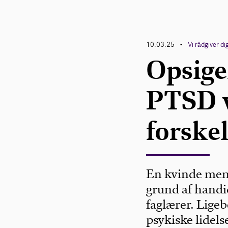
10.03.25
Vi rådgiver di
•
Opsige
PTSD v
forske
En kvinde ment
grund af handic
faglærer. Lige
psykiske lidelse