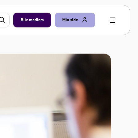
Bliv medlem
Min side