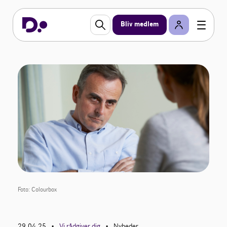
Bliv medlem
Foto: Colourbox
29.04.25
Vi rådgiver dig
Nyheder
•
•