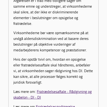
Afgørelsen er i tråd med tidligere sager om
samme emne og understreger, at virksomhederne
skal sikre, at der ikke er diskriminerende
elementer i beslutninger om opsigelse og
fratrædelse.
Virksomhederne bør være opmærksomme på at
undgå aldersdiskrimination ved at basere deres
beslutninger på objektive vurderinger af
medarbejderens kompetencer og præstationer.
Hvis der opstår tvivl om, hvordan en opsigelse
eller fratrædelsesaftale skal håndteres, anbefaler
vi, at virksomheden søger rådgivning hos DI. Dette
kan sikre, at alle processer følges korrekt og
juridisk forsvarligt.
Læs mere om:
Fratrædelsesaftale - Rådgivning og
skabelon - DI - DI
Læs mere om
Fratrædelsesgodtgørelse -