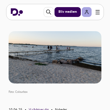
Bliv medlem
Foto: Colourbox
10.06.25
Vi rådgiver dig
Nyheder
•
•