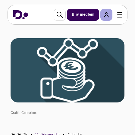
Bliv medlem
Grafik: Colourbox
06.06.25
Vi rådgiver dig
Nyheder
•
•