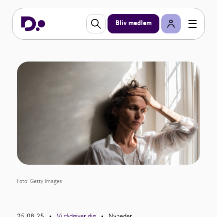
Bliv medlem
Foto: Getty Images
25.08.25
Vi rådgiver dig
Nyheder
•
•