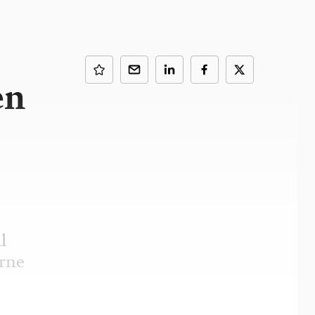
en
l
erne