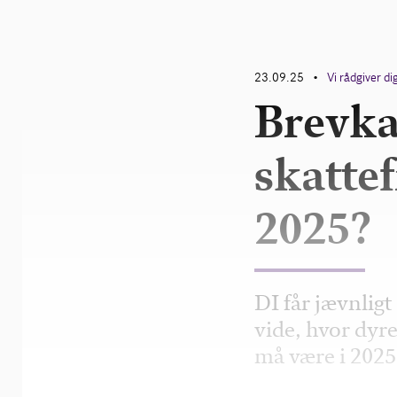
23.09.25
Vi rådgiver di
•
Brevka
skattef
2025?
DI får jævnlig
vide, hvor dyre
må være i 2025.