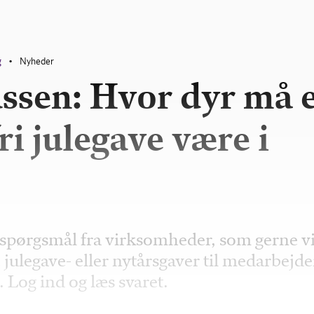
g
Nyheder
•
ssen: Hvor dyr må 
ri julegave være i
t spørgsmål fra virksomheder, som gerne vi
 julegave- eller nytårsgaver til medarbejd
 Log ind og læs svaret.