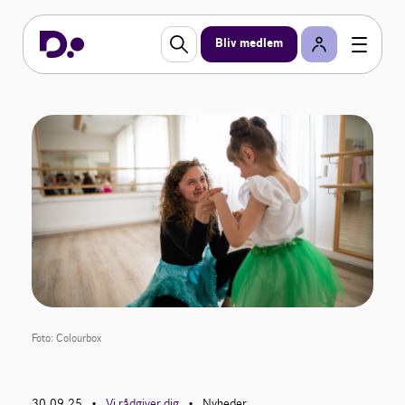
Bliv medlem
Foto: Colourbox
30.09.25
Vi rådgiver dig
Nyheder
•
•