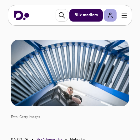
Bliv medlem
Foto: Getty Images
04.02.26
Vi rådgiver dig
Nyheder
•
•