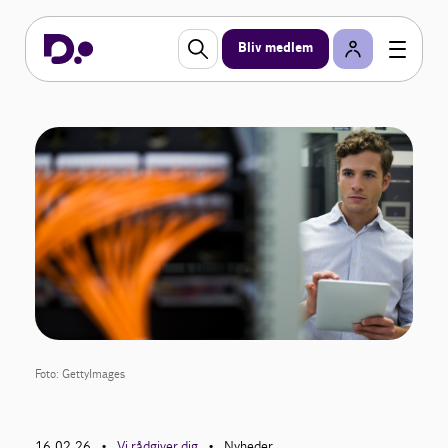
Bliv medlem
Foto: GettyImages
16.02.26
Vi rådgiver dig
Nyheder
•
•