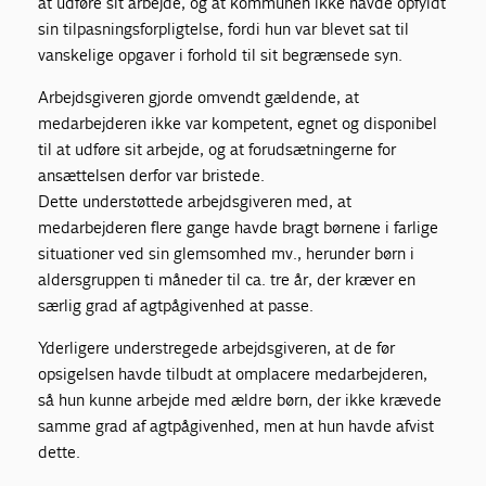
at udføre sit arbejde, og at kommunen ikke havde opfyldt
sin tilpasningsforpligtelse, fordi hun var blevet sat til
vanskelige opgaver i forhold til sit begrænsede syn.
Arbejdsgiveren gjorde omvendt gældende, at
medarbejderen ikke var kompetent, egnet og disponibel
til at udføre sit arbejde, og at forudsætningerne for
ansættelsen derfor var bristede.
Dette understøttede arbejdsgiveren med, at
medarbejderen flere gange havde bragt børnene i farlige
situationer ved sin glemsomhed mv., herunder børn i
aldersgruppen ti måneder til ca. tre år, der kræver en
særlig grad af agtpågivenhed at passe.
Yderligere understregede arbejdsgiveren, at de før
opsigelsen havde tilbudt at omplacere medarbejderen,
så hun kunne arbejde med ældre børn, der ikke krævede
samme grad af agtpågivenhed, men at hun havde afvist
dette.