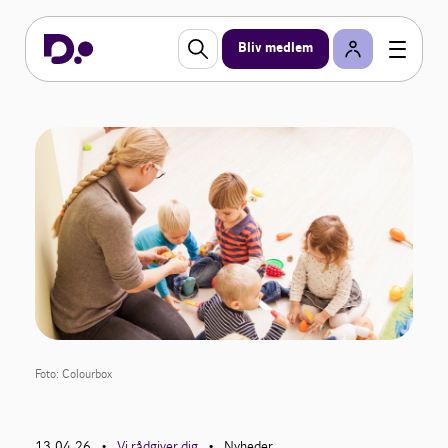
Bliv medlem
Foto: Colourbox
13.04.26
Vi rådgiver dig
Nyheder
•
•