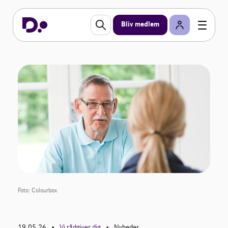
Bliv medlem
Foto: Colourbox
19.05.26
Vi rådgiver dig
Nyheder
•
•