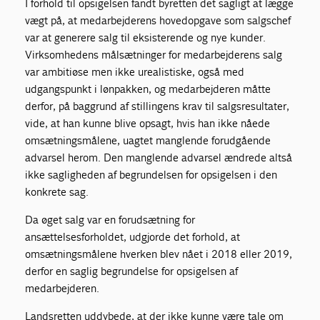
I forhold til opsigelsen fandt byretten det sagligt at lægge
vægt på, at medarbejderens hovedopgave som salgschef
var at generere salg til eksisterende og nye kunder.
Virksomhedens målsætninger for medarbejderens salg
var ambitiøse men ikke urealistiske, også med
udgangspunkt i lønpakken, og medarbejderen måtte
derfor, på baggrund af stillingens krav til salgsresultater,
vide, at han kunne blive opsagt, hvis han ikke nåede
omsætningsmålene, uagtet manglende forudgående
advarsel herom. Den manglende advarsel ændrede altså
ikke sagligheden af begrundelsen for opsigelsen i den
konkrete sag.
Da øget salg var en forudsætning for
ansættelsesforholdet, udgjorde det forhold, at
omsætningsmålene hverken blev nået i 2018 eller 2019,
derfor en saglig begrundelse for opsigelsen af
medarbejderen.
Landsretten uddybede, at der ikke kunne være tale om