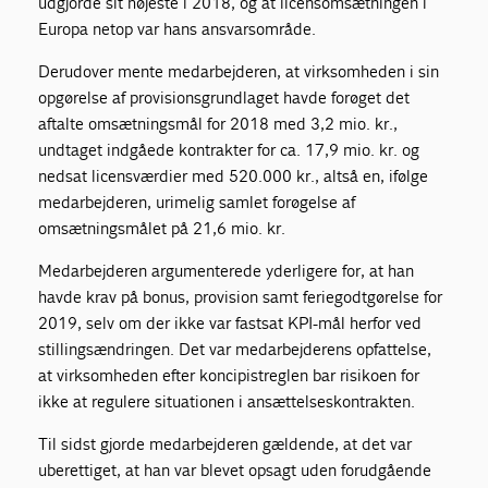
udgjorde sit højeste i 2018, og at licensomsætningen i
Europa netop var hans ansvarsområde.
Derudover mente medarbejderen, at virksomheden i sin
opgørelse af provisionsgrundlaget havde forøget det
aftalte omsætningsmål for 2018 med 3,2 mio. kr.,
undtaget indgåede kontrakter for ca. 17,9 mio. kr. og
nedsat licensværdier med 520.000 kr., altså en, ifølge
medarbejderen, urimelig samlet forøgelse af
omsætningsmålet på 21,6 mio. kr.
Medarbejderen argumenterede yderligere for, at han
havde krav på bonus, provision samt feriegodtgørelse for
2019, selv om der ikke var fastsat KPI-mål herfor ved
stillingsændringen. Det var medarbejderens opfattelse,
at virksomheden efter koncipistreglen bar risikoen for
ikke at regulere situationen i ansættelseskontrakten.
Til sidst gjorde medarbejderen gældende, at det var
uberettiget, at han var blevet opsagt uden forudgående