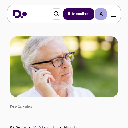
Bliv medlem
Foto: Colourbox
09.06.26
Vi rådgiver dig
Nyheder
•
•