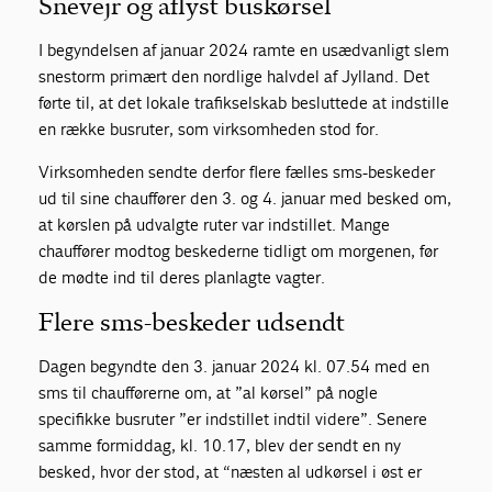
Snevejr og aflyst buskørsel
I begyndelsen af januar 2024 ramte en usædvanligt slem
snestorm primært den nordlige halvdel af Jylland. Det
førte til, at det lokale trafikselskab besluttede at indstille
en række busruter, som virksomheden stod for.
Virksomheden sendte derfor flere fælles sms-beskeder
ud til sine chauffører den 3. og 4. januar med besked om,
at kørslen på udvalgte ruter var indstillet. Mange
chauffører modtog beskederne tidligt om morgenen, før
de mødte ind til deres planlagte vagter.
Flere sms-beskeder udsendt
Dagen begyndte den 3. januar 2024 kl. 07.54 med en
sms til chaufførerne om, at ”al kørsel” på nogle
specifikke busruter ”er indstillet indtil videre”. Senere
samme formiddag, kl. 10.17, blev der sendt en ny
besked, hvor der stod, at “næsten al udkørsel i øst er