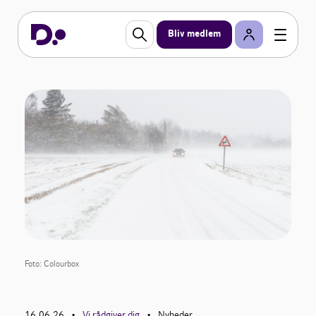
Bliv medlem
Foto: Colourbox
16.06.26
Vi rådgiver dig
Nyheder
•
•