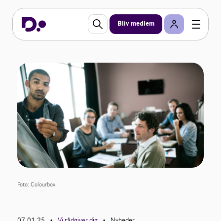
Bliv medlem
Foto: Colourbox
07.01.25
Vi rådgiver dig
Nyheder
•
•