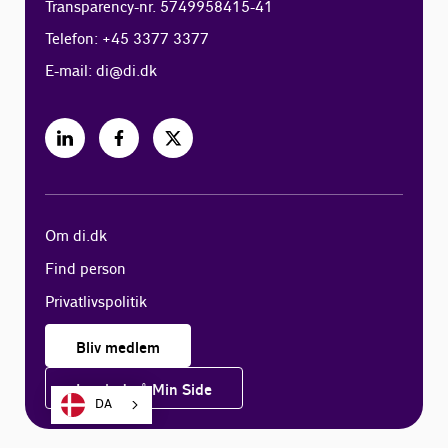
Transparency-nr. 5749958415-41
Telefon: +45 3377 3377
E-mail:
di@di.dk
Om di.dk
Find person
Privatlivspolitik
Bliv medlem
Log ind på Min Side
DA