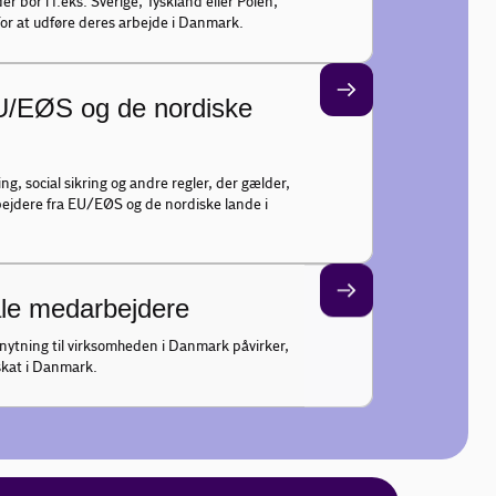
r bor i f.eks. Sverige, Tyskland eller Polen,
for at udføre deres arbejde i Danmark.
U/EØS og de nordiske
ng, social sikring og andre regler, der gælder,
jdere fra EU/EØS og de nordiske lande i
nale medarbejdere
knytning til virksomheden i Danmark påvirker,
kat i Danmark.