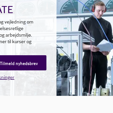
ATE
og vejledning om
elsesretlige
og arbejdsmiljø.
er til kurser og
Tilmeld nyhedsbrev
sninger