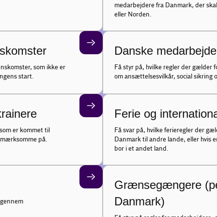
medarbejdere fra Danmark, der skal
eller Norden.
nskomster
Danske medarbejdere
renskomster, som ikke er
Få styr på, hvilke regler der gælder
ngens start.
om ansættelsesvilkår, social sikring
rainere
Ferie og internatio
 som er kommet til
Få svar på, hvilke ferieregler der gæ
 opmærksomme på.
Danmark til andre lande, eller hvi
bor i et andet land.
Grænsegængere (pen
Danmark)
 igennem