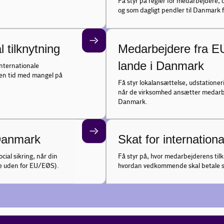
Få styr på regler for medarbejdere, de
og som dagligt pendler til Danmark 
l tilknytning
Medarbejdere fra E
lande i Danmark
internationale
 en tid med mangel på
Få styr lokalansættelse, udstationeri
når de virksomhed ansætter medarbe
Danmark.
 Danmark
Skat for internatio
cial sikring, når din
Få styr på, hvor medarbejderens til
e uden for EU/EØS).
hvordan vedkommende skal betale s