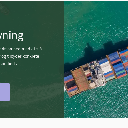
vning
 virksomhed med at stå
r og tilbyder konkrete
irksomheds