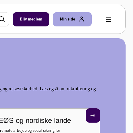
Bliv medlem
Min side
ng og rejsesikkerhed. Læs også om rekruttering og
/EØS og nordiske lande
remote arbejde og social sikring for