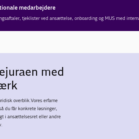
tionale medarbejdere
ingsaftaler, tjeklister ved ansættelse, onboarding og MUS med inter
lejuraen med
værk
uridisk overblik.Vores erfarne
så du får konkrete løsninger,
t i ansættelsesret eller andre
v.