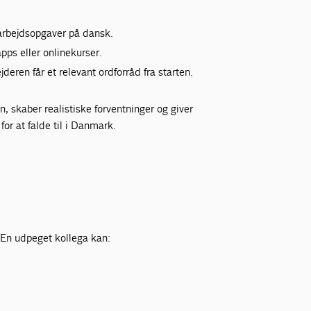
f arbejdsopgaver på dansk.
pps eller onlinekurser.
eren får et relevant ordforråd fra starten.
n, skaber realistiske forventninger og giver
or at falde til i Danmark.
 En udpeget kollega kan: