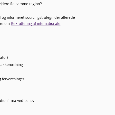
ejdere fra samme region?
l og informeret sourcingstrategi, der allerede
mere om
Rekruttering af internationale
ator)
 makkerordning
 forventninger
d
ationfirma ved behov