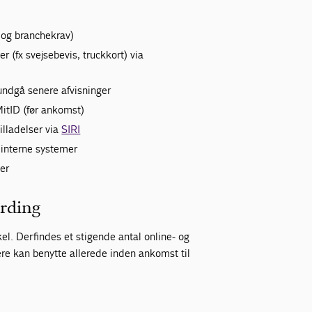
t og branchekrav)
r (fx svejsebevis, truckkort) via
 undgå senere afvisninger
MitID (før ankomst)
illadelser via
SIRI
i interne systemer
ger
arding
kel. Der findes et stigende antal online- og
re kan benytte allerede inden ankomst til