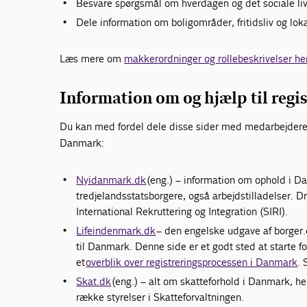
Besvare spørgsmål om hverdagen og det sociale li
Dele information om boligområder, fritidsliv og lok
Læs mere om
makkerordninger og rollebeskrivelser he
Information om og hjælp til regi
Du kan med fordel dele disse sider med medarbejderen
Danmark:
Nyidanmark.dk
(eng.) – information om ophold i D
tredjelandsstatsborgere, også arbejdstilladelser. D
International Rekruttering og Integration (SIRI).
Lifeindenmark.dk
– den engelske udgave af borger.d
til Danmark. Denne side er et godt sted at starte fo
et
overblik over registreringsprocessen i Danmark
. 
Skat.dk
(eng.) – alt om skatteforhold i Danmark, h
række styrelser i Skatteforvaltningen.