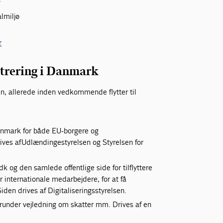
v
almiljø
r
strering i Danmark
, allerede inden vedkommende flytter til
anmark for både EU-borgere og
rives af Udlændingestyrelsen og Styrelsen for
k og den samlede offentlige side for tilflyttere
r internationale medarbejdere, for at få
Siden drives af Digitaliseringsstyrelsen.
erunder vejledning om skatter mm. Drives af en