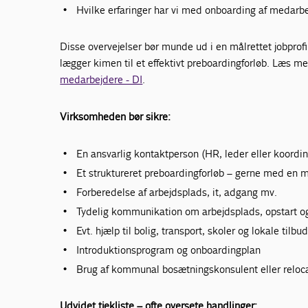
Hvilke erfaringer har vi med onboarding af medarb
Disse overvejelser bør munde ud i en målrettet jobprofi
lægger kimen til et effektivt preboardingforløb. Læs 
medarbejdere - DI
.
Virksomheden bør sikre:
En ansvarlig kontaktperson (HR, leder eller koordin
Et struktureret preboardingforløb – gerne med en
Forberedelse af arbejdsplads, it, adgang mv.
Tydelig kommunikation om arbejdsplads, opstart og
Evt. hjælp til bolig, transport, skoler og lokale tilbu
Introduktionsprogram og onboardingplan
Brug af kommunal bosætningskonsulent eller reloc
Udvidet tjekliste – ofte oversete handlinger: