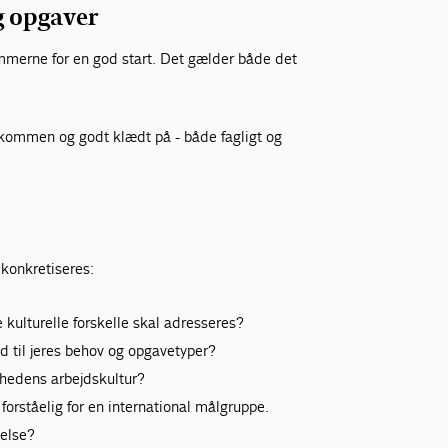
g opgaver
merne for en god start. Det gælder både det
elkommen og godt klædt på - både fagligt og
 konkretiseres:
e kulturelle forskelle skal adresseres?
ld til jeres behov og opgavetyper?
hedens arbejdskultur?
 forståelig for en international målgruppe.
delse?