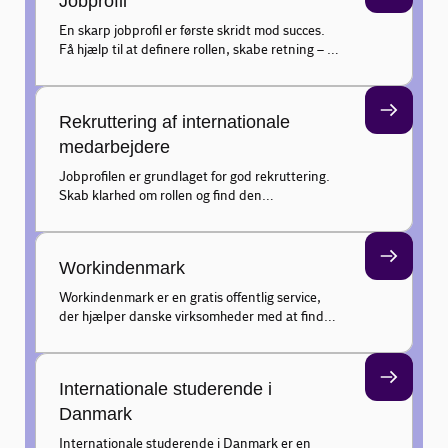
Jobprofil
En skarp jobprofil er første skridt mod succes.
Få hjælp til at definere rollen, skabe retning – og
finde den rette internationale kandidat.
Rekruttering af internationale
medarbejdere
Jobprofilen er grundlaget for god rekruttering.
Skab klarhed om rollen og find den
internationale medarbejder, der matcher jeres
behov.
Workindenmark
Workindenmark er en gratis offentlig service,
der hjælper danske virksomheder med at finde
kvalificerede medarbejdere i udlandet via
EURES-netværket.
Internationale studerende i
Danmark
Internationale studerende i Danmark er en