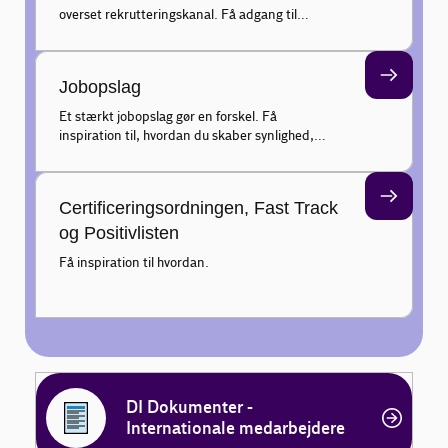
overset rekrutteringskanal. Få adgang til
globale kompetencer, sprog og nye perspektiver
– lokalt
Jobopslag
Et stærkt jobopslag gør en forskel. Få
inspiration til, hvordan du skaber synlighed,
tiltrækker de rette – og giver et klart
førstehåndsindtryk.
Certificeringsordningen, Fast Track
og Positivlisten
Få inspiration til hvordan.
DI Dokumenter -
Internationale medarbejdere