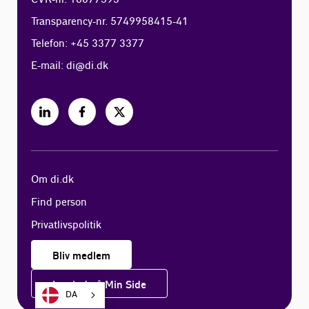
Transparency-nr. 5749958415-41
Telefon: +45 3377 3377
E-mail:
di@di.dk
Om di.dk
Find person
Privatlivspolitik
Bliv medlem
Log ind på Min Side
DA