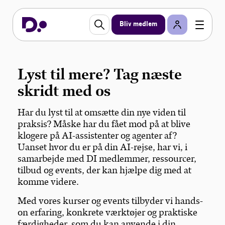
Konferencen?
Bliv medlem
På årets AI-konference er der fuld fokus på at
omsætte AI fra store begreber til praktiske
løsninger. Her på siden finder du de vigtigste
pointer, præsentationer, artikler og relevante
Lyst til mere? Tag næste
tilbud, så du kan tage ny viden med hjem og skabe
skridt med os
værdi i din virksomhed allerede i morgen.
Har du lyst til at omsætte din nye viden til
praksis? Måske har du fået mod på at blive
klogere på AI-assistenter og agenter af?
Uanset hvor du er på din AI-rejse, har vi, i
samarbejde med DI medlemmer, ressourcer,
tilbud og events, der kan hjælpe dig med at
komme videre.
Med vores kurser og events tilbyder vi hands-
on erfaring, konkrete værktøjer og praktiske
færdigheder, som du kan anvende i din