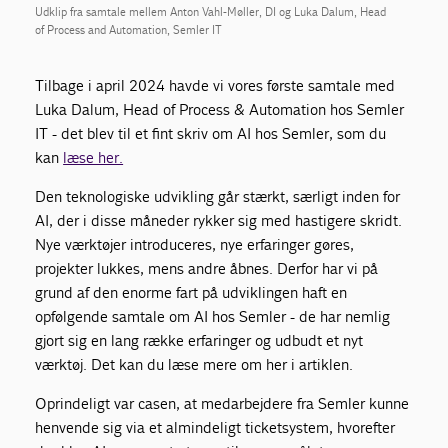
Udklip fra samtale mellem Anton Vahl-Møller, DI og Luka Dalum, Head
of Process and Automation, Semler IT
Tilbage i april 2024 havde vi vores første samtale med
Luka Dalum, Head of Process & Automation hos Semler
IT - det blev til et fint skriv om AI hos Semler, som du
kan
læse her.
Den teknologiske udvikling går stærkt, særligt inden for
AI, der i disse måneder rykker sig med hastigere skridt.
Nye værktøjer introduceres, nye erfaringer gøres,
projekter lukkes, mens andre åbnes. Derfor har vi på
grund af den enorme fart på udviklingen haft en
opfølgende samtale om AI hos Semler - de har nemlig
gjort sig en lang række erfaringer og udbudt et nyt
værktøj. Det kan du læse mere om her i artiklen.
Oprindeligt var casen, at medarbejdere fra Semler kunne
henvende sig via et almindeligt ticketsystem, hvorefter