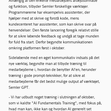
Afhængig af den enkelte medarbejders arbejdsområde
og funktion, tilbyder Semler forskellige værktøjer.
Programmørerne har eksempelvis assistenter, der
hjælper med at skrive og forstå kode, mens
kundecenteret har assistenter, som kan skrive svar på
henvendelser. Den første lancering foregik relativt stille
for at sikre løbende feedback og undgå at tage munden
for fuld fra start. Derfor begyndte kommunikationen
omkring platformen først i oktober.
Sideløbende med en øget kommunikativ indsats på det
nye værktøj, begyndte man at tilbyde træning til
medarbejderne i, hvordan de benytter AI'en, herunder
træning i gode prompt-teknikker, for at sikre at
medarbejderne får det bedst mulige output af værktøjet,
Semler GPT.
- Vi har udbudt noget træning i slutningen af oktober,
som vi kaldte "AI Fundamentals Training", med fokus på,
hvad man kan, ikke kan og hvordan AI generelt set