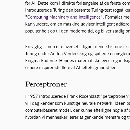
for AI. Dette kom i direkte forlængelse af de første co
introducerede Turing den berømte Turing-test (også ke
"
Computing Machinery and Intelligence
". Formålet me
kan vurdere, om en maskine udviser intelligent adfærd
populær helt op til den moderne tid, og bliver stadig 
En vigtig – men ofte overset – figur i denne historie
Turing under Anden Verdenskrig og spillede en nøglero
Enigma-koderne. Hendes matematiske evner og indsigt i
senere inspirerede flere af AI-feltets grundidéer.
Perceptroner
I 1957 introducerede Frank Rosenblatt "perceptronen", 
vi i dag kender som kunstige neurale netværk. Ideen b
computerbaseret model, der kunne efterligne nogle af 
hvordan vi mennesker lærer at genkende mønstre og tr