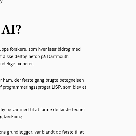
ly
 AI?
ruppe forskere, som hver især bidrog med
f disse deltog netop på Dartmouth-
indelige pionerer.
ar ham, der første gang brugte betegnelsen
af programmeringssproget LISP, som blev et
og var med til at forme de første teorier
ig tænkning.
ns grundlægger, var blandt de første til at