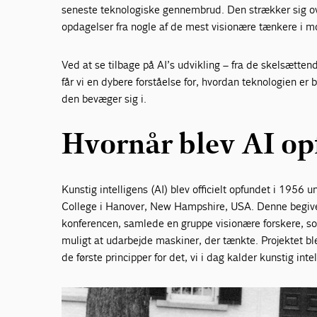
seneste teknologiske gennembrud. Den strækker sig ov
opdagelser fra nogle af de mest visionære tænkere i m
Ved at se tilbage på AI’s udvikling – fra de skelsætte
får vi en dybere forståelse for, hvordan teknologien er 
den bevæger sig i.
Hvornår blev AI op
Kunstig intelligens (AI) blev officielt opfundet i 195
College i Hanover, New Hampshire, USA. Denne begiv
konferencen, samlede en gruppe visionære forskere, 
muligt at udarbejde maskiner, der tænkte. Projektet ble
de første principper for det, vi i dag kalder kunstig inte