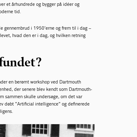
er et århundrede og bygger på idéer og
oderne tid.
nde gennembrud i 1950’erne og frem til i dag –
blevet, hvad den er i dag, og hvilken retning
fundet?
6 under en berømt workshop ved Dartmouth
enhed, der senere blev kendt som Dartmouth-
som sammen skulle undersøge, om det var
v døbt ”Artificial intelligence” og definerede
lligens.