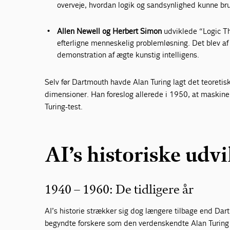
overveje, hvordan logik og sandsynlighed kunne brug
Allen Newell og Herbert Simon
udviklede “Logic Th
efterligne menneskelig problemløsning. Det blev a
demonstration af ægte kunstig intelligens.
Selv før Dartmouth havde Alan Turing lagt det teoretisk
dimensioner. Han foreslog allerede i 1950, at maskin
Turing-test.
AI’s historiske udv
1940 – 1960: De tidligere år
AI’s historie strækker sig dog længere tilbage end Da
begyndte forskere som den verdenskendte Alan Turing 