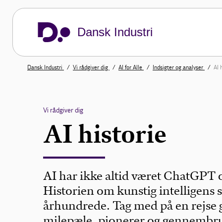
Dansk Industri
Dansk Industri
Vi rådgiver dig
AI for Alle
Indsigter og analyser
AI 
Vi rådgiver dig
AI historie
AI har ikke altid været ChatGPT o
Historien om kunstig intelligens 
århundrede. Tag med på en rejse 
milepæle, pionerer og gennembrud,