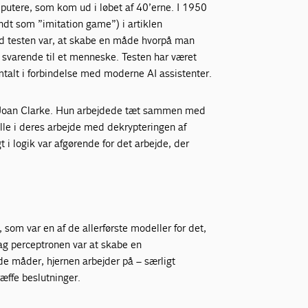
mputere, som kom ud i løbet af 40’erne. I 1950
ndt som ”imitation game”) i artiklen
d testen var, at skabe en måde hvorpå man
 svarende til et menneske. Testen har været
omtalt i forbindelse med moderne AI assistenter.
 er Joan Clarke. Hun arbejdede tæt sammen med
lle i deres arbejde med dekrypteringen af
 logik var afgørende for det arbejde, der
som var en af de allerførste modeller for det,
ag perceptronen var at skabe en
de måder, hjernen arbejder på – særligt
æffe beslutninger.