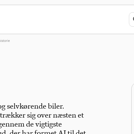
historie
g selvkørende biler.
strækker sig over næsten et
gennem de vigtigste
 der har formet AI til det,