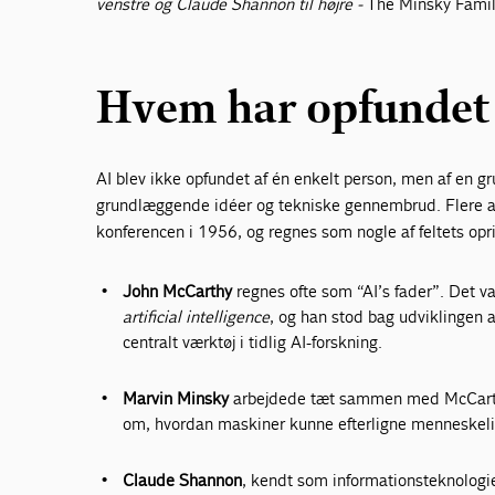
venstre og Claude Shannon til højre -
The Minsky Fami
Hvem har opfundet
AI blev ikke opfundet af én enkelt person, men af en g
grundlæggende idéer og tekniske gennembrud. Flere a
konferencen i 1956, og regnes som nogle af feltets opr
John McCarthy
regnes ofte som “AI’s fader”. Det v
artificial intelligence
, og han stod bag udviklingen 
centralt værktøj i tidlig AI-forskning.
Marvin Minsky
arbejdede tæt sammen med McCarthy 
om, hvordan maskiner kunne efterligne menneskel
Claude Shannon
, kendt som informations­teknologie