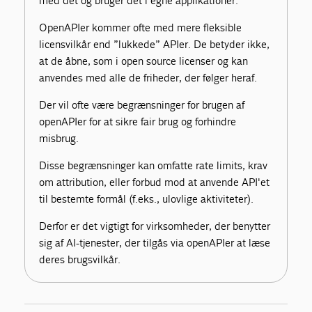
med det og bruger det i egne applikationer.
OpenAPIer kommer ofte med mere fleksible
licensvilkår end ”lukkede” APIer. De betyder ikke,
at de åbne, som i open source licenser og kan
anvendes med alle de friheder, der følger heraf.
Der vil ofte være begrænsninger for brugen af
openAPIer for at sikre fair brug og forhindre
misbrug.
Disse begrænsninger kan omfatte rate limits, krav
om attribution, eller forbud mod at anvende API'et
til bestemte formål (f.eks., ulovlige aktiviteter).
Derfor er det vigtigt for virksomheder, der benytter
sig af AI-tjenester, der tilgås via openAPIer at læse
deres brugsvilkår.