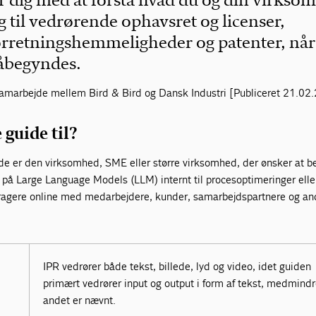
 dig med at forstå hvad du og din virkso
ing til vedrørende ophavsret og licenser,
rretningshemmeligheder og patenter, når
påbegyndes.
samarbejde mellem Bird & Bird og Dansk Industri [Publiceret 21.02
guide til?
ide er den virksomhed, SME eller større virksomhed, der ønsker at b
t på Large Language Models (LLM) internt til procesoptimeringer elle
nteragere online med medarbejdere, kunder, samarbejdspartnere og an
IPR vedrører både tekst, billede, lyd og video, idet guiden
primært vedrører input og output i form af tekst, medmindr
andet er nævnt.