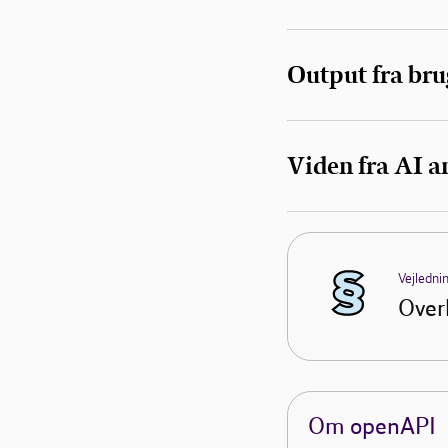
Output fra bru
Viden fra AI a
Vejledni
Overb
Om openAPI