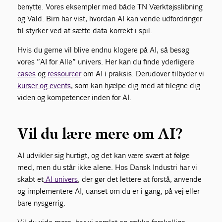
benytte. Vores eksempler med både TN Værktøjsslibning
og Vald. Birn har vist, hvordan AI kan vende udfordringer
til styrker ved at sætte data korrekt i spil.
Hvis du gerne vil blive endnu klogere på AI, så besøg
vores ”AI for Alle” univers. Her kan du finde yderligere
cases
og
ressourcer
om AI i praksis. Derudover tilbyder vi
kurser og events
, som kan hjælpe dig med at tilegne dig
viden og kompetencer inden for AI.
Vil du lære mere om AI?
AI udvikler sig hurtigt, og det kan være svært at følge
med, men du står ikke alene. Hos Dansk Industri har vi
skabt et
AI univers
, der gør det lettere at forstå, anvende
og implementere AI, uanset om du er i gang, på vej eller
bare nysgerrig.