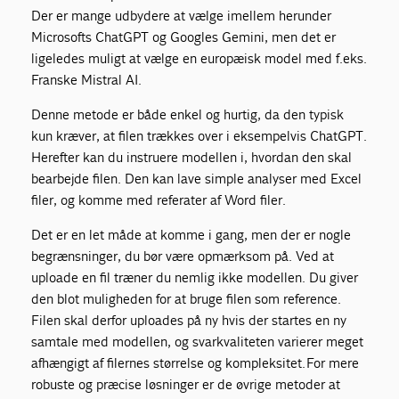
Der er mange udbydere at vælge imellem herunder
Microsofts ChatGPT og Googles Gemini, men det er
ligeledes muligt at vælge en europæisk model med f.eks.
Franske Mistral AI.
Denne metode er både enkel og hurtig, da den typisk
kun kræver, at filen trækkes over i eksempelvis ChatGPT.
Herefter kan du instruere modellen i, hvordan den skal
bearbejde filen. Den kan lave simple analyser med Excel
filer, og komme med referater af Word filer.
Det er en let måde at komme i gang, men der er nogle
begrænsninger, du bør være opmærksom på. Ved at
uploade en fil træner du nemlig ikke modellen. Du giver
den blot muligheden for at bruge filen som reference.
Filen skal derfor uploades på ny hvis der startes en ny
samtale med modellen, og svarkvaliteten varierer meget
afhængigt af filernes størrelse og kompleksitet. For mere
robuste og præcise løsninger er de øvrige metoder at