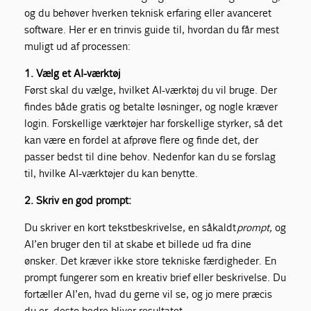
og du behøver hverken teknisk erfaring eller avanceret
software. Her er en trinvis guide til, hvordan du får mest
muligt ud af processen:
1. Vælg et AI-værktøj
Først skal du vælge, hvilket AI-værktøj du vil bruge. Der
findes både gratis og betalte løsninger, og nogle kræver
login. Forskellige værktøjer har forskellige styrker, så det
kan være en fordel at afprøve flere og finde det, der
passer bedst til dine behov. Nedenfor kan du se forslag
til, hvilke AI-værktøjer du kan benytte.
2.
Skriv en god prompt:
Du skriver en kort tekstbeskrivelse, en såkaldt
prompt,
og
AI’en bruger den til at skabe et billede ud fra dine
ønsker. Det kræver ikke store tekniske færdigheder. En
prompt fungerer som en kreativ brief eller beskrivelse. Du
fortæller AI’en, hvad du gerne vil se, og jo mere præcis
du er, desto bedre bliver resultatet.