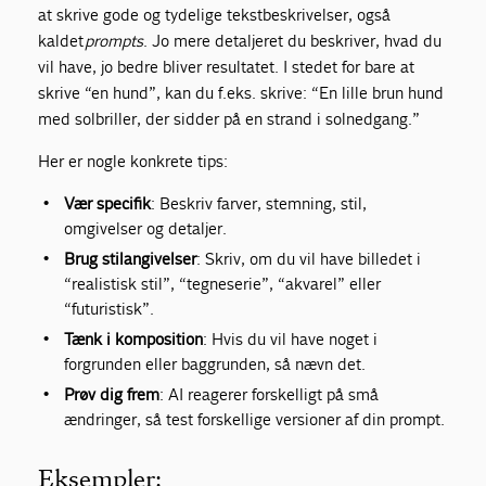
at skrive gode og tydelige tekstbeskrivelser, også
kaldet
prompts
. Jo mere detaljeret du beskriver, hvad du
vil have, jo bedre bliver resultatet. I stedet for bare at
skrive “en hund”, kan du f.eks. skrive: “En lille brun hund
med solbriller, der sidder på en strand i solnedgang.”
Her er nogle konkrete tips:
Vær specifik
: Beskriv farver, stemning, stil,
omgivelser og detaljer.
Brug stilangivelser
: Skriv, om du vil have billedet i
“realistisk stil”, “tegneserie”, “akvarel” eller
“futuristisk”.
Tænk i komposition
: Hvis du vil have noget i
forgrunden eller baggrunden, så nævn det.
Prøv dig frem
: AI reagerer forskelligt på små
ændringer, så test forskellige versioner af din prompt.
Eksempler: