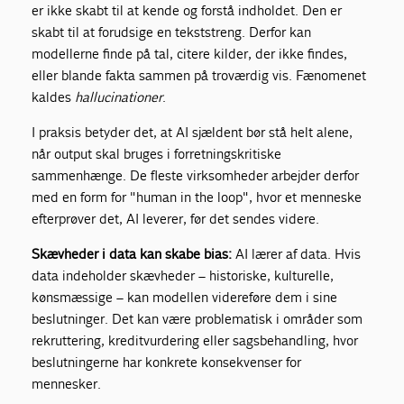
er ikke skabt til at kende og forstå indholdet. Den er
skabt til at forudsige en tekststreng. Derfor kan
modellerne finde på tal, citere kilder, der ikke findes,
eller blande fakta sammen på troværdig vis. Fænomenet
kaldes
hallucinationer
.
I praksis betyder det, at AI sjældent bør stå helt alene,
når output skal bruges i forretningskritiske
sammenhænge. De fleste virksomheder arbejder derfor
med en form for "human in the loop", hvor et menneske
efterprøver det, AI leverer, før det sendes videre.
Skævheder i data kan skabe bias:
AI lærer af data. Hvis
data indeholder skævheder – historiske, kulturelle,
kønsmæssige – kan modellen videreføre dem i sine
beslutninger. Det kan være problematisk i områder som
rekruttering, kreditvurdering eller sagsbehandling, hvor
beslutningerne har konkrete konsekvenser for
mennesker.