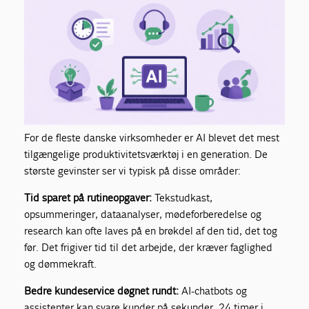
For de fleste danske virksomheder er AI blevet det mest
tilgængelige produktivitetsværktøj i en generation. De
største gevinster ser vi typisk på disse områder:
Tid sparet på rutineopgaver:
Tekstudkast,
opsummeringer, dataanalyser, mødeforberedelse og
research kan ofte laves på en brøkdel af den tid, det tog
før. Det frigiver tid til det arbejde, der kræver faglighed
og dømmekraft.
Bedre kundeservice døgnet rundt:
AI-chatbots og
assistenter kan svare kunder på sekunder, 24 timer i