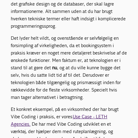
det grafiske design og de databaser, der skal lagre
informationerne. Alt sammen uden at du har brugt
hverken tekniske termer eller haft indsigt i komplicerede
programmeringssprog.
Det lyder helt vildt, og ovenstående er selvfølgelig en
forsimpling af virkeligheden, da et bookingsystem i
praksis kræver en noget mere detaljeret beskrivelse af de
ønskede funktioner. Men faktum er, at teknologien er i
stand til at gøre det
nu
,
og at du ville kunne bygge det
selv, hvis du satte lidt tid af til det. Derudover er
teknologien både tilgængelig og prismæssigt inden for
rækkevidde for de fleste virksomheder. Specielt hvis
man tager alternativet i betragtning.
Et konkret eksempel, på en virksomhed der har brugt
Vibe Coding i praksis, er vores
Use Case - LETH
Agencies.
De har med Vibe Coding udviklet en et
værktøj, der hjælper dem med ruteplanlægning, og