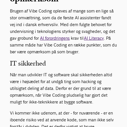
Brugen af Vibe Coding opleves af mange som en lige så
stor omvæltning, som da de første AI assistenter fandt
vej ind i dansk erhvervsliv. Med dem fulgte behovet for
undervisning i teknologiens styrker og svagheder, og det
gav grobund for
AI forordringens
krav til
AI Literacy
. På
samme måde har Vibe Coding en række punkter, som du
bør være opmærksom på som bruger.
IT sikkerhed
Når man udvikler IT og software skal sikkerheden altid
være i højsædet for at undgå ting som hacking og
utilsigtet deling af data. Derfor er der grund til at være
opmærksom, når Vibe Coding pludselig har gjort det
muligt for ikke-teknikkere at bygge software.
Vi kommer ikke udenom, at der - for nuværende - er en
iboende risiko ved at anvende kode, som man ikke selv
forstår i dybden. Det er derfor vigtigt at bruge