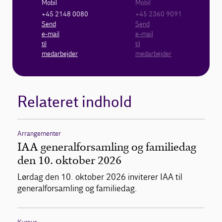
Mobil
Mobil
+45 2148 0080
+45 2360 9091
Send
Send
e-mail
e-mail
til
til
medarbejder
medarbejder
Relateret indhold
Arrangementer
IAA generalforsamling og familiedag
den 10. oktober 2026
Lørdag den 10. oktober 2026 inviterer IAA til
generalforsamling og familiedag.