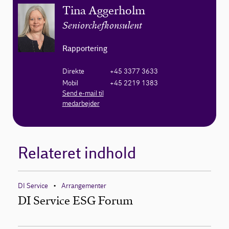
Tina Aggerholm
Seniorchefkonsulent
Rapportering
Direkte
+45 3377 3633
Mobil
+45 2219 1383
Send e-mail til
medarbejder
Relateret indhold
DI Service
Arrangementer
•
DI Service ESG Forum