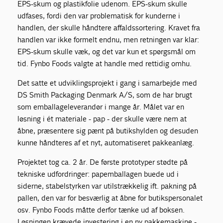
EPS-skum og plastikfolie udenom. EPS-skum skulle
udfases, fordi den var problematisk for kunderne i
handlen, der skulle håndtere affaldssortering. Kravet fra
handlen var ikke formelt endnu, men retningen var klar:
EPS-skum skulle væk, og det var kun et spørgsmål om
tid. Fynbo Foods valgte at handle med rettidig omhu.
Det satte et udviklingsprojekt i gang i samarbejde med
DS Smith Packaging Denmark A/S, som de har brugt
som emballageleverandør i mange år. Målet var en
løsning i ét materiale - pap - der skulle være nem at
åbne, præsentere sig pænt på butikshylden og desuden
kunne håndteres af et nyt, automatiseret pakkeanlæg.
Projektet tog ca. 2 år. De første prototyper stødte på
tekniske udfordringer: papemballagen buede ud i
siderne, stabelstyrken var utilstrækkelig ift. pakning på
pallen, den var for besværlig at åbne for butikspersonalet
osv. Fynbo Foods måtte derfor tænke ud af boksen.
Løsningen krævede investering i en ny pakkemaskine -