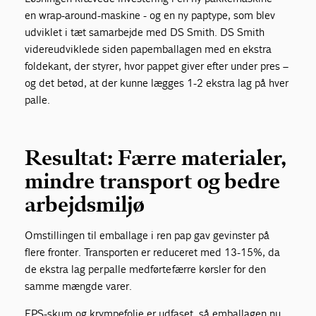
en wrap-around-maskine - og en ny paptype, som blev
udviklet i tæt samarbejde med DS Smith. DS Smith
videreudviklede siden papemballagen med en ekstra
foldekant, der styrer, hvor pappet giver efter under pres –
og det betød, at der kunne lægges 1-2 ekstra lag på hver
palle.
Resultat: Færre materialer,
mindre transport og bedre
arbejdsmiljø
Omstillingen til emballage i ren pap gav gevinster på
flere fronter. Transporten er reduceret med 13-15%, da
de ekstra lag per palle medførte færre kørsler for den
samme mængde varer.
EPS-skum og krympefolie er udfaset, så emballagen nu