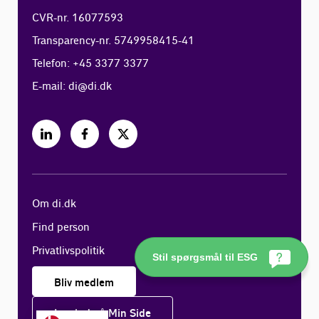
CVR-nr. 16077593
Transparency-nr. 5749958415-41
Telefon: +45 3377 3377
E-mail:
di@di.dk
Om di.dk
Find person
Privatlivspolitik
Stil spørgsmål til ESG
Bliv medlem
Log ind på Min Side