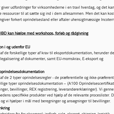
giver udfordringer for virksomhederne i en travl hverdag, og det ka
e ressourcer til at sætte sig ind i dem allesammen. Men det kan kost
giver forkert oprindelsesland eller aftaler uhensigtmæssige Incoter
IBD kan hjælpe med workshops, forløb og rådgivning
n i og udenfor EU
af de forskellige typer af krav til eksportdokumentation, herunder d
g legalisering af dokumenter, samt EU-momskrav, E-eksport og
g oprindelsesdokumentation
f de 2 typer oprindelsesregler - de præferentielle og ikke-præferenti
llige typer oprindelsesdokumentation – (A100 Oprindelsescertifika
inger, bevillinger, REX registrering, leverandørerklæringer). Vi gen
hedens specifikke produkter ved hjælp af de relevante proceslister. D
og vi hjælper i mål med beregninger og ansøgninger til bevillinger.
nkring
ejdere fra for eksempel; indkøb, salg, eksport, shipping, logistik,