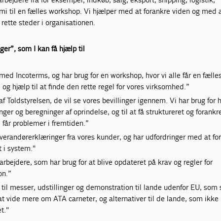
i til en fælles workshop. Vi hjælper med at forankre viden og med a
rette steder i organisationen.
er”, som I kan få hjælp til
med Incoterms, og har brug for en workshop, hvor vi alle får en fælle
e og hjælp til at finde den rette regel for vores virksomhed.”
af Toldstyrelsen, de vil se vores bevillinger igennem. Vi har brug for h
ger og beregninger af oprindelse, og til at få struktureret og forankr
 får problemer i fremtiden.”
everandørerklæringer fra vores kunder, og har udfordringer med at fo
t i system."
rbejdere, som har brug for at blive opdateret på krav og regler for
on.”
 til messer, udstillinger og demonstration til lande udenfor EU, som 
 at vide mere om ATA carneter, og alternativer til de lande, som ikke
t."