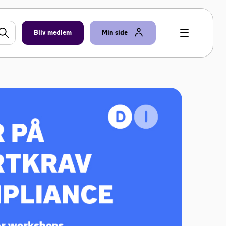
Bliv medlem
Min side