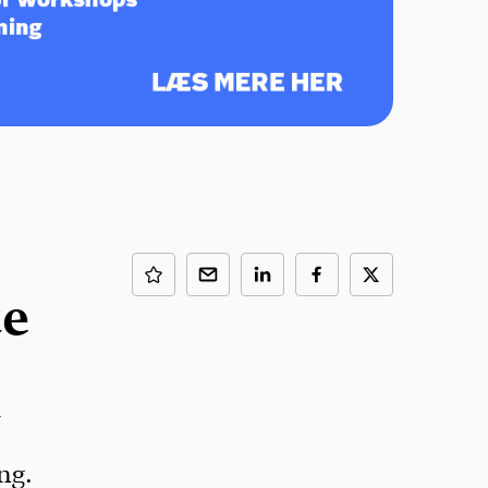
ce
l
ng.