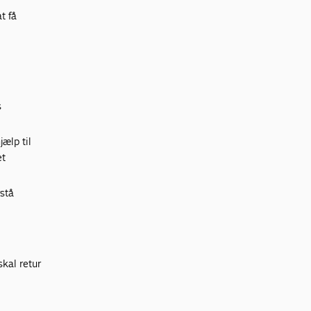
t få
s
jælp til
et
rstå
skal retur