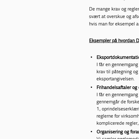
De mange krav og regler 
svært at overskue og afs
hvis man for eksempel an
Eksempler på hvordan D
Eksportdokumentatio
I får en gennemgang 
krav til påtegning o
eksportangivelsen.
Frihandelsaftaler o
I får en gennemgang a
gennemgår de forske
1, oprindelseserklær
reglerne for virksom
komplicerede regler, 
Organisering og fora
Vi samler nøglemedarb