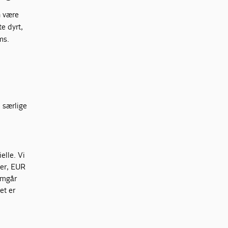
n være
e dyrt,
ms.
e særlige
elle. Vi
ter, EUR
nemgår
et er