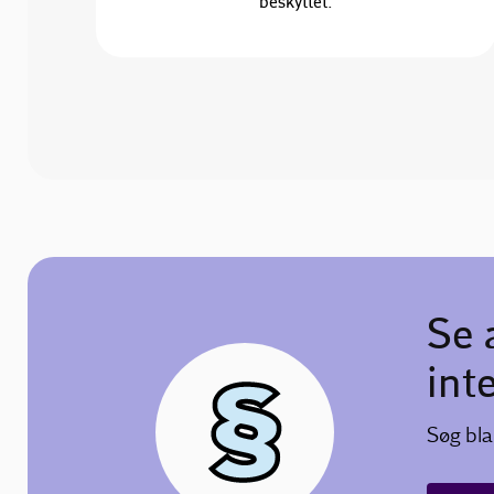
beskyttet.
Se 
int
Søg bla