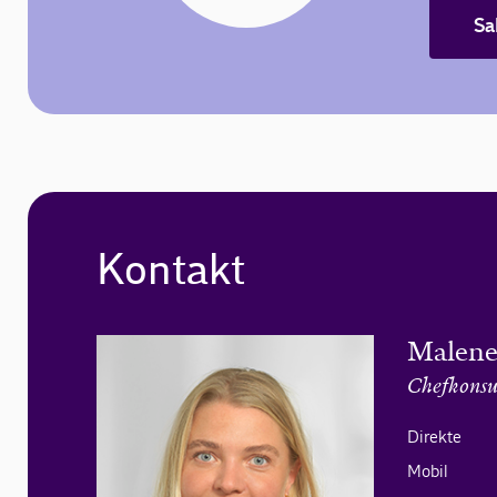
Sa
Kontakt
Malene
Chefkonsu
Direkte
Mobil