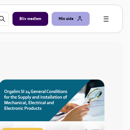
Bliv medlem
Min side