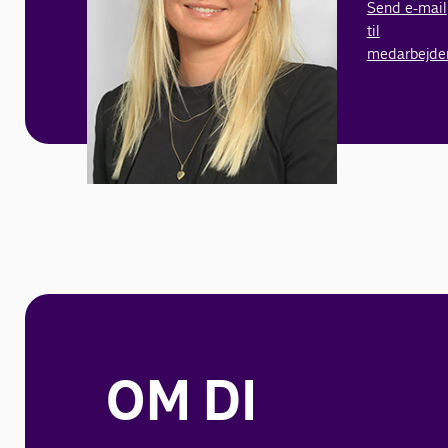
Send e-mail
til
medarbejde
OM DI