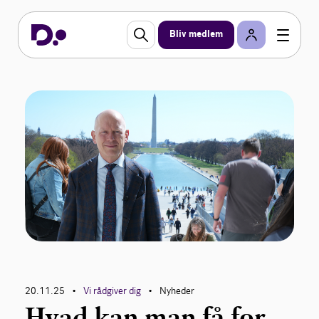
Bliv medlem
20.11.25
Vi rådgiver dig
Nyheder
•
•
Hvad kan man få for