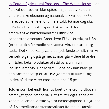
to Certain Agricultural Products – The White House
. Her
fra skal der lyde en klar opfordring til at styrke den
amerikanske økonomi og nationale sikkerhed
endnu
mere, ved at fjerne endnu mere told. På mandag skal
EU’s handelsministre spise frokost med den
amerikanske handelsminister Lutnick og
handelsrepræsentant Greer, hvor EU vil foreslå, at USA
fjerner tolden for medicinsk udstyr, vin, spiritus, øl og
pasta. Det vil selvsagt være et godt første skridt, men vi
ser selvfølgelig også gerne, at man går videre til andre
områder, f.eks. produkter af stål og aluminium,
industrivarer osv. Det bedste vi dog nok kan håbe på i
den sammenhæng er, at USA går med til ikke at øge
tolden på disse varer med mere end 15 pct.
Told er som bekendt Trumps foretrukne ord i ordbogen -
bæredygtighed næppe så. Det smitter også af på det
generelle, amerikanske syn på bæredygtighed. En gruppe
på 16 amerikanske statsadvokater fra republikanske