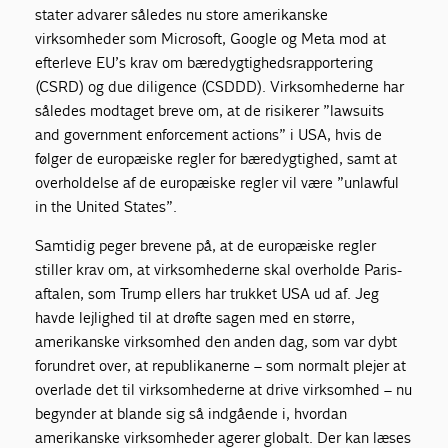
stater advarer således nu store amerikanske
virksomheder som Microsoft, Google og Meta mod at
efterleve EU’s krav om bæredygtighedsrapportering
(CSRD) og due diligence (CSDDD). Virksomhederne har
således modtaget breve om, at de risikerer ”lawsuits
and government enforcement actions” i USA, hvis de
følger de europæiske regler for bæredygtighed, samt at
overholdelse af de europæiske regler vil være ”unlawful
in the United States”.
Samtidig peger brevene på, at de europæiske regler
stiller krav om, at virksomhederne skal overholde Paris-
aftalen, som Trump ellers har trukket USA ud af. Jeg
havde lejlighed til at drøfte sagen med en større,
amerikanske virksomhed den anden dag, som var dybt
forundret over, at republikanerne – som normalt plejer at
overlade det til virksomhederne at drive virksomhed – nu
begynder at blande sig så indgående i, hvordan
amerikanske virksomheder agerer globalt. Der kan læses