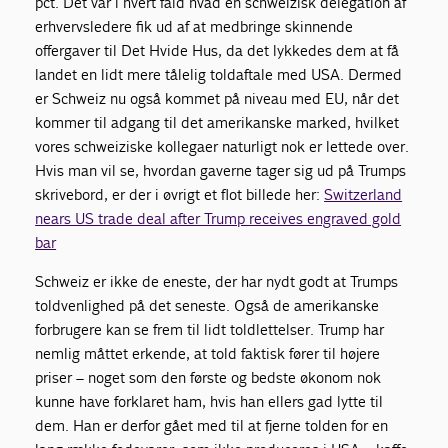
pct. Det var i hvert fald hvad en schweizisk delegation af
erhvervsledere fik ud af at medbringe skinnende
offergaver til Det Hvide Hus, da det lykkedes dem at få
landet en lidt mere tålelig toldaftale med USA. Dermed
er Schweiz nu også kommet på niveau med EU, når det
kommer til adgang til det amerikanske marked, hvilket
vores schweiziske kollegaer naturligt nok er lettede over.
Hvis man vil se, hvordan gaverne tager sig ud på Trumps
skrivebord, er der i øvrigt et flot billede her:
Switzerland
nears US trade deal after Trump receives engraved gold
bar
Schweiz er ikke de eneste, der har nydt godt at Trumps
toldvenlighed på det seneste. Også de amerikanske
forbrugere kan se frem til lidt toldlettelser. Trump har
nemlig måttet erkende, at told faktisk fører til højere
priser – noget som den første og bedste økonom nok
kunne have forklaret ham, hvis han ellers gad lytte til
dem. Han er derfor gået med til at fjerne tolden for en