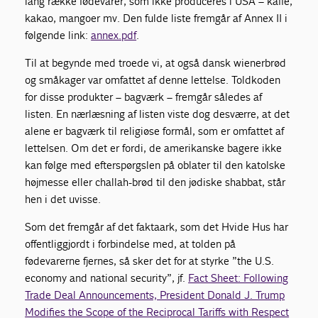
lang række fødevarer, som ikke produceres i USA – kaffe,
kakao, mangoer mv. Den fulde liste fremgår af Annex II i
følgende link:
annex.pdf
.
Til at begynde med troede vi, at også dansk wienerbrød
og småkager var omfattet af denne lettelse. Toldkoden
for disse produkter – bagværk – fremgår således af
listen. En nærlæsning af listen viste dog desværre, at det
alene er bagværk til religiøse formål, som er omfattet af
lettelsen. Om det er fordi, de amerikanske bagere ikke
kan følge med efterspørgslen på oblater til den katolske
højmesse eller challah-brød til den jødiske shabbat, står
hen i det uvisse.
Som det fremgår af det faktaark, som det Hvide Hus har
offentliggjordt i forbindelse med, at tolden på
fødevarerne fjernes, så sker det for at styrke ”the U.S.
economy and national security”, jf.
Fact Sheet: Following
Trade Deal Announcements, President Donald J. Trump
Modifies the Scope of the Reciprocal Tariffs with Respect