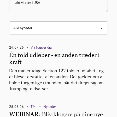
aktiviteter i USA.
Alle nyheder
24.07.26
Vi rådgiver dig
•
Én told udløber - en anden træder i
USA - ugen der gik
kraft
Analyser
Den midlertidige Section 122 told er udløbet - og
er blevet erstattet af en anden. Det gælder om at
Arrangementer
holde tungen lige i munden, når det drejer sig om
Trump og toldsatser.
25.06.26
TMI
Nyheder
•
•
WEBINAR: Bliv klogere på dine nye