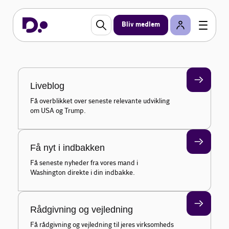
Seneste nyheder om
USA
Bliv medlem
Få overblikket over seneste nyheder om Trump og
USA, der har betydning for dansk erhvervsliv.
Liveblog
Få overblikket over seneste relevante udvikling
om USA og Trump.
Få nyt i indbakken
Få seneste nyheder fra vores mand i
Washington direkte i din indbakke.
Rådgivning og vejledning
Få rådgivning og vejledning til jeres virksomheds