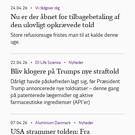
24.04.26
Vi rådgiver dig
•
Nu er der åbnet for tilbagebetaling af
den ulovligt opkrævede told
Store refusionsuge fristes man til at kalde denne
uge.
22.04.26
DI Life Science
Nyheder
•
•
Bliv klogere på Trumps nye straftold
Dårligt havde påskefreden lagt sig, før Præsident
Trump annoncerede nye toldsatser – denne gang
på patenterede lægemidler og aktive
farmaceutiske ingredienser (API'er)
07.04.26
Aluminium Danmark
Nyheder
•
•
USA strammer tolden: Fra