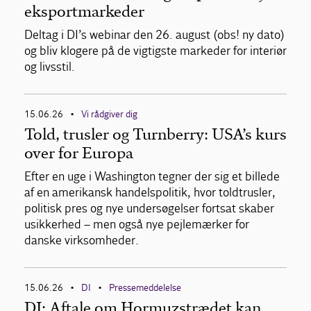
eksportmarkeder
Deltag i DI’s webinar den 26. august (obs! ny dato)
og bliv klogere på de vigtigste markeder for interiør
og livsstil.
15.06.26
Vi rådgiver dig
•
Told, trusler og Turnberry: USA’s kurs
over for Europa
Efter en uge i Washington tegner der sig et billede
af en amerikansk handelspolitik, hvor toldtrusler,
politisk pres og nye undersøgelser fortsat skaber
usikkerhed – men også nye pejlemærker for
danske virksomheder.
15.06.26
DI
Pressemeddelelse
•
•
DI: Aftale om Hormuzstrædet kan