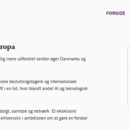
FORSIDE
 tirsdag den 15. september 2026 i Tivoli
uropa
adig mere udfordret verden øger Danmarks og
ske beslutningstagere og internationale
t i en tid, hvor blandt andet AI og teknologisk
ndsigt, samtale og netværk. Et eksklusivt
erhvervsliv i ambitionen om at gøre en forskel