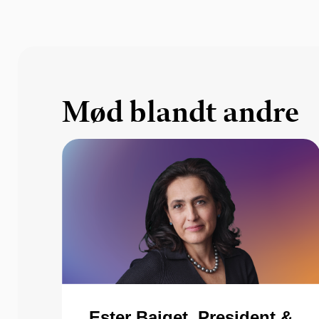
Mød blandt andre
Ester Baiget, President &