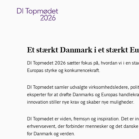
Danmarks vigtigste erhvervsevent afholdes
Hotel & Congress Center i København.
Et stærkt Danmark i et stærkt E
DI Topmødet 2026 sætter fokus på, hvordan vi i en st
Europas styrke og konkurrencekraft.
DI Topmødet samler udvalgte virksomhedsledere, politi
eksperter for at drøfte Danmarks og Europas handlekraf
innovation stiller nye krav og skaber nye muligheder.
DI Topmødet er viden, fremsyn og inspiration. Det er i
erhvervsevent, der forbinder mennesker og det danske 
for Danmark og verden.