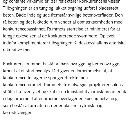
og kontante virkemidler, der reflekterer konkurrencens væsen.
Tilbygningen er en tung og lukket bygning udført i pladsstøbt
beton. Både inde og ude fremstår synlige betonoverflader. Den
rå beton og det lukkede rum vender al opmærksomheden mod
konkurrencebassinnet. Rummets størrelse er minimeret for at
forøge oplevelsen af de konkurrerende svømmere. Oplevet
indefra komplimenterer tilbygningen Kildeskovshallens æteriske
rekreative tone.
Konkurrencerummet består af bassinvægge og lærredsvægge,
kronet af et stort ovenlys. Det giver en fornemmelse af, at
konkurrencedeltagerne springer direkte ind i
konkurrencerummet. Rummets texstilvægge projekterer solens
stråler fra ovenlyset og skaber en konstant dynamisk ornamentik
i dagstimerne. I aftentimerne overtager en kunstig belysning,
som består af armaturer, der er placeret rytmisk bag
lærredsvæggen.