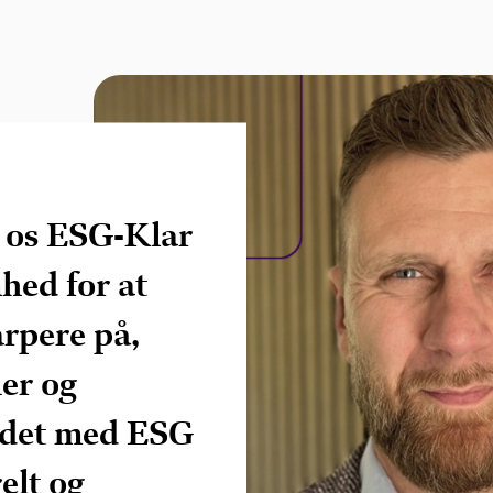
et os ESG-Klar
hed for at
arpere på,
er og
jdet med ESG
elt og