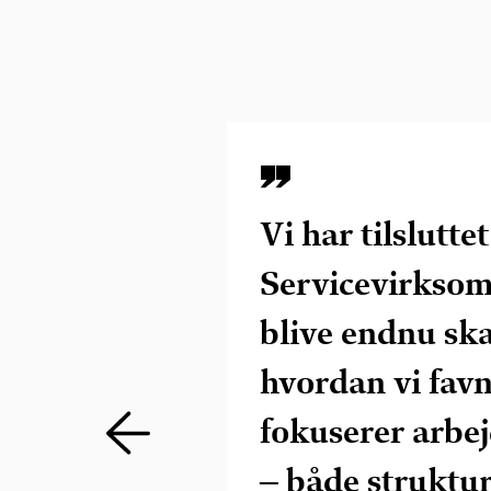
Vi har tilslutt
Servicevirksom
blive endnu sk
hvordan vi favn
fokuserer arbe
– både struktur