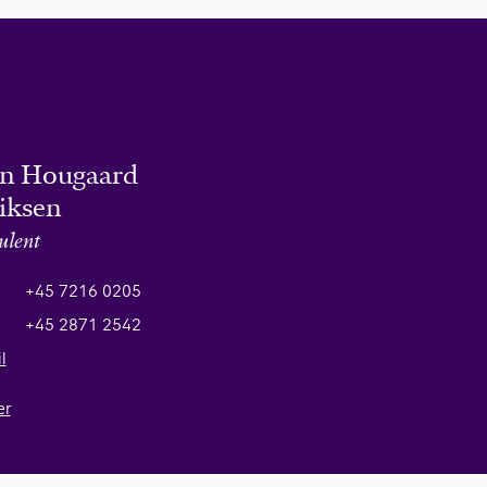
an Hougaard
iksen
ulent
+45 7216 0205
+45 2871 2542
l
er