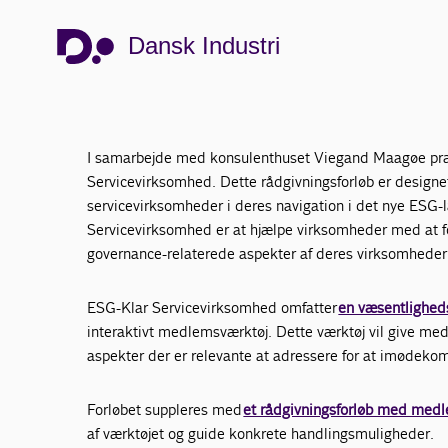
Dansk Industri
TILMELD DIG HER
I samarbejde med konsulenthuset Viegand Maagøe præ
Servicevirksomhed. Dette rådgivningsforløb er designet 
servicevirksomheder i deres navigation i det nye ESG
Servicevirksomhed er at hjælpe virksomheder med at f
governance-relaterede aspekter af deres virksomheder
ESG-Klar Servicevirksomhed omfatter
en væsentlighed
interaktivt medlemsværktøj. Dette værktøj vil give me
aspekter der er relevante at adressere for at imødek
Forløbet suppleres med
et rådgivningsforløb med med
af værktøjet og guide konkrete handlingsmuligheder.