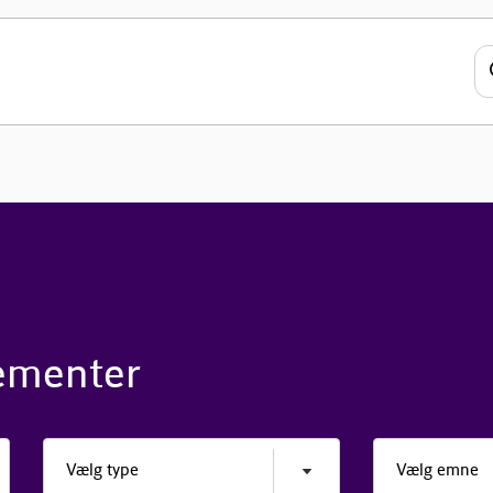
gementer
Vælg type
Vælg emne