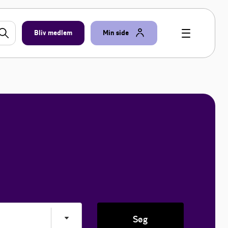
Bliv medlem
Min side
Søg