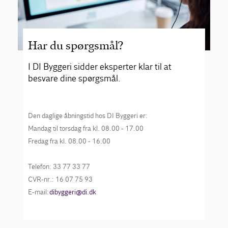
Har du spørgsmål?
I DI Byggeri sidder eksperter klar til at
besvare dine spørgsmål.
Den daglige åbningstid hos DI Byggeri er:
Mandag til torsdag fra kl. 08.00 - 17.00
Fredag fra kl. 08.00 - 16.00
Telefon: 33 77 33 77
CVR-nr.: 16 07 75 93
E-mail:
dibyggeri@di.dk