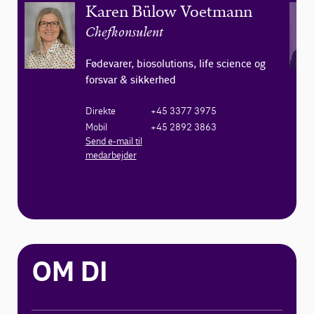
Karen Bülow Voetmann
Chefkonsulent
Fødevarer, biosolutions, life science og
forsvar & sikkerhed
Direkte
+45 3377 3975
Mobil
+45 2892 3863
Send e-mail til
medarbejder
OM DI