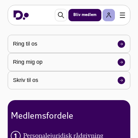
en lang række fordele
Bliv medlem
Du er selv med til at skræddersy din virksomheds
medlemskab af DI og uanset hvilken branche du
tilhører, så har vi en forening eller
branchefællesskab, som passer til dine behov.
Ring til os
Ring mig op
Skriv til os
Medlemsfordele
Personalejuridisk rådgivning