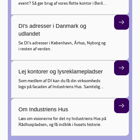
event? Så gør brug af vores flotte kontor i Berlin
med udsigt til Spreefloden. Kontoret rummer et
bredt udvalg af faciliteter velegnet til møder,
receptioner og andre events.
DI's adresser i Danmark og
udlandet
Se DI's adresser i København, Århus, Nyborg og
i resten af verden.
Lej kontorer og lysreklamepladser
Som medlem af DI kan du få din virksomheds
logo på facaden af Industriens Hus. Samtidig
har almindelige erhvervsdrivende mulighed for
at leje kontorpladser i Industriens Hus.
Om Industriens Hus
Læs om visionerne for det ny Industriens Hus på
Rådhuspladsen, og få indblik i husets historie.