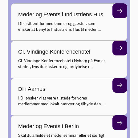
Møder og Events i Industriens Hus
DI er åbent for medlemmer og gæster, som
ønsker at benytte Industriens Hus til møder,
konferencer og events.
Gl. Vindinge Konferencehotel
Gl. Vindinge Konferencehotel i Nyborg på Fyn er
stedet, hvis du ønsker ro og fordybelse i
naturskønne omgivelser til bestyrelsesmødet,
strategiseminaret, kurset eller teamdagen.
DI i Aarhus
I DI ønsker vi at være tilstede for vores
medlemmer med lokalt nærvær og tilbyde den
bedst mulige rådgivning. I Aarhus har vi ca. 20
ansatte, der sidder klar til at hjælpe DI´s
medlemmer.
Møder og Events i Berlin
Skal du afholde et møde, seminar eller et særligt