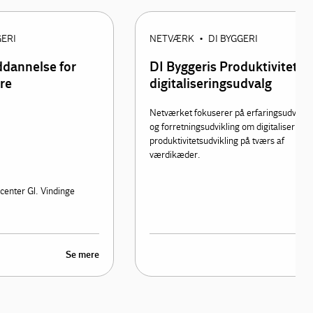
GERI
NETVÆRK
DI BYGGERI
•
ddannelse for
DI Byggeris Produktivitets-
re
digitaliseringsudvalg
Netværket fokuserer på erfaringsudveksl
og forretningsudvikling om digitalisering 
produktivitetsudvikling på tværs af
værdikæder.
center Gl. Vindinge
Se mere