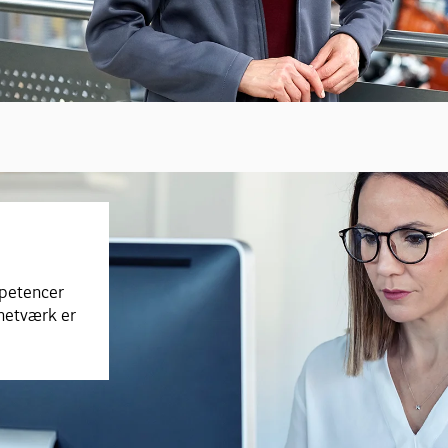
mpetencer
 netværk er