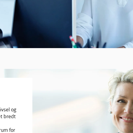
ivsel og
et bredt
rum for