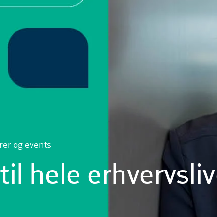
rer og events
til hele erhvervsliv