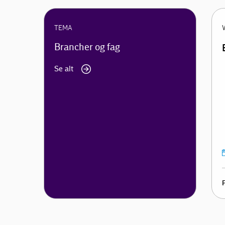
TEMA
Brancher og fag
Se alt
P