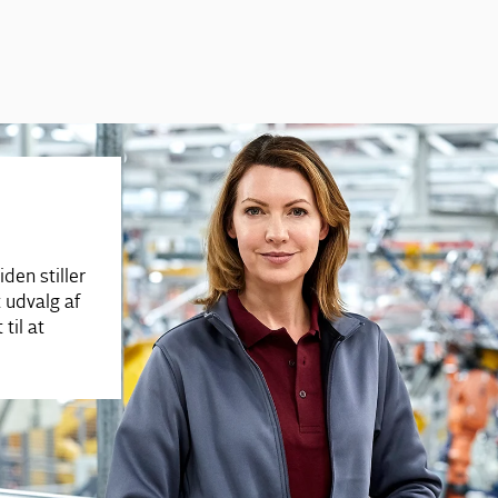
den stiller
t udvalg af
til at