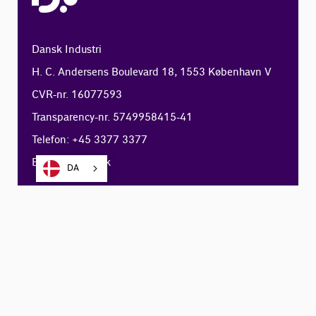
Dansk Industri
H. C. Andersens Boulevard 18, 1553 København V
CVR-nr. 16077593
Transparency-nr. 5749958415-41
Telefon: +45 3377 3377
E-mail:
di@di.dk
DA
Om di.dk
Find person