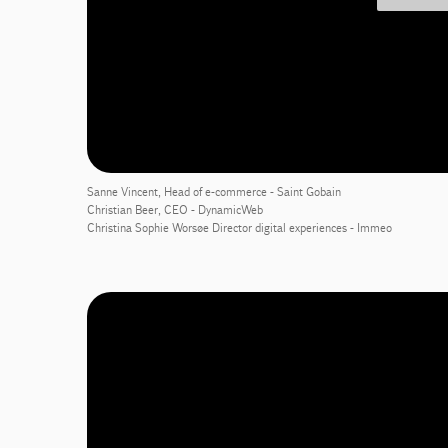
Sanne Vincent, Head of e-commerce - Saint Gobain
Christian Beer, CEO - DynamicWeb
Christina Sophie Worsøe Director digital experiences - Immeo