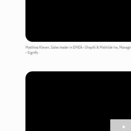
Matthias Kleven, Sales leader in EMEA - Shopify & Mathilde Ive, Managi
- Signifly