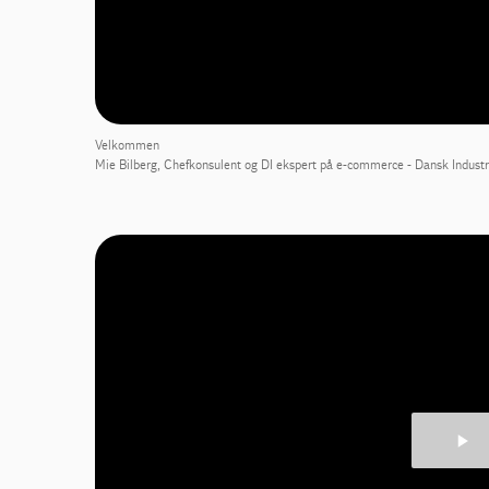
Velkommen
Mie Bilberg, Chefkonsulent og DI ekspert på e-commerce - Dansk Industr