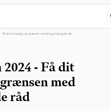
 Få dit onlinesalg over grænsen med AI og andre gode råd
2024 - Få dit
r grænsen med
de råd