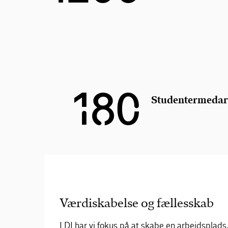
180
Studentermedar
Værdiskabelse og fællesskab
I DI har vi fokus på at skabe en arbejdsplads