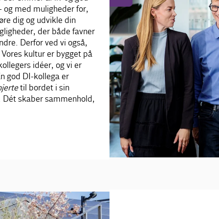
t - og med muligheder for,
re dig og udvikle din
agligheder, der både favner
dre. Derfor ved vi også,
: Vores kultur er bygget på
legers idéer, og vi er
En god DI-kollega er
hjerte
til bordet i sin
er. Dét skaber sammenhold,