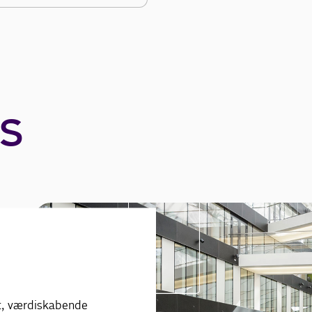
s
kt, værdiskabende