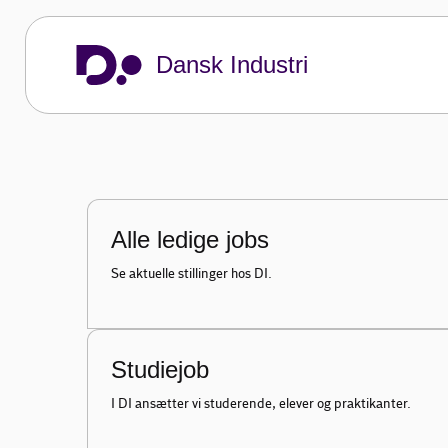
Brug dit talent
Dansk Industri
I DI er du en del af et unikt, værdiskabende
dele. Sammen med vores medlemsvirksomhed
det bedste i verden.
Dansk Industri
Om DI
Job i DI
Alle ledige jobs
Se aktuelle stillinger hos DI.
Studiejob
I DI ansætter vi studerende, elever og praktikanter.