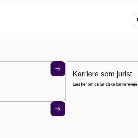
 i DI
 fællesskab, der er større end de enkelte
er gør vi det danske erhvervsliv til
Karriere som jurist
Læs her om de juridiske karriereveje 