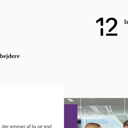
12
I
bejdere
, der emmer af liv og god