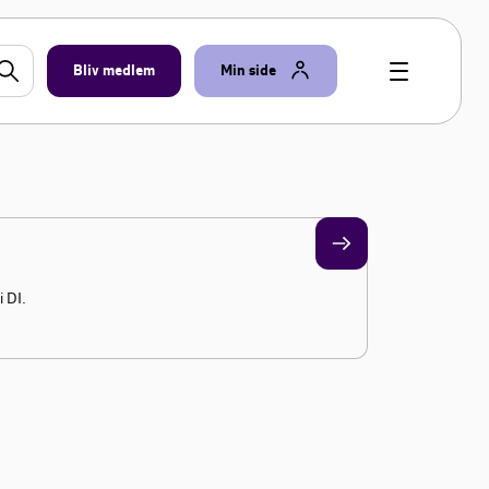
Bliv medlem
Min side
i DI.