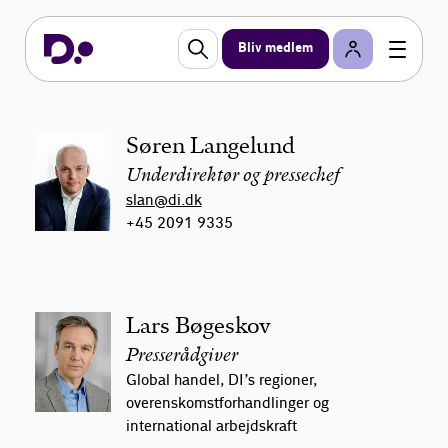
3377 4500
Bliv medlem
Vi kender og respekterer journalisters
arbejdsbetingelser. Vi finder derfor hurtigt og
gerne den rette specialist til udlægning af DI's
holdninger inden for de samfunds- og
Søren Langelund
erhvervsrelevante emner, som DI arbejder med.
Underdirektør og pressechef
slan@di.dk
+45 2091 9335
Lars Bøgeskov
Presserådgiver
Global handel, DI’s regioner,
overenskomstforhandlinger og
international arbejdskraft