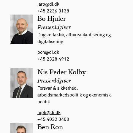
larb@di.dk
+45 2236 3138
Bo Hjuler
Presserådgiver
Dagsredaktør, afbureaukratisering og
digitalisering
boh@di.dk
+45 2328 4912
Nis Peder Kolby
Presserådgiver
Forsvar & sikkerhed,
arbejdsmarkedspolitik og økonomisk
politik
nipk@di.dk
+45 4032 3400
Ben Ron