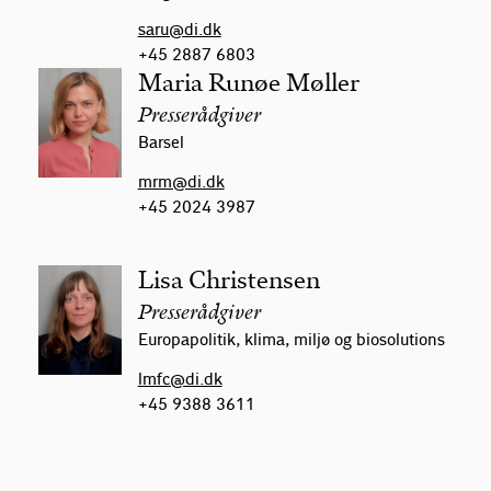
saru@di.dk
+45 2887 6803
Maria Runøe Møller
Presserådgiver
Barsel
mrm@di.dk
+45 2024 3987
Lisa Christensen
Presserådgiver
Europapolitik, klima, miljø og biosolutions
lmfc@di.dk
+45 9388 3611