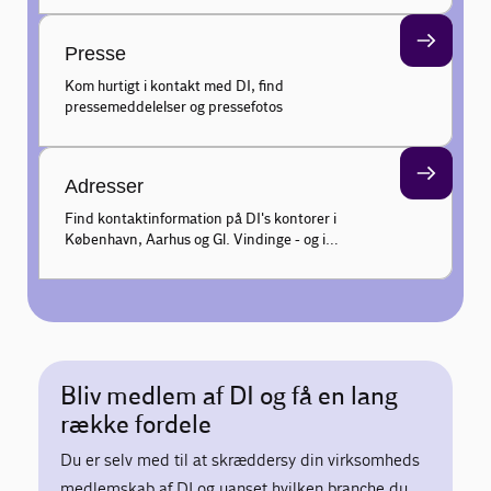
Presse
Kom hurtigt i kontakt med DI, find
pressemeddelelser og pressefotos
Adresser
Find kontaktinformation på DI's kontorer i
København, Aarhus og Gl. Vindinge - og i
udlandet - Bruxelles, USA, Tyskland, Kina,
Indien, Sydkorea, Kenya og Vietnam.
Bliv medlem af DI og få en lang
række fordele
Du er selv med til at skræddersy din virksomheds
medlemskab af DI og uanset hvilken branche du