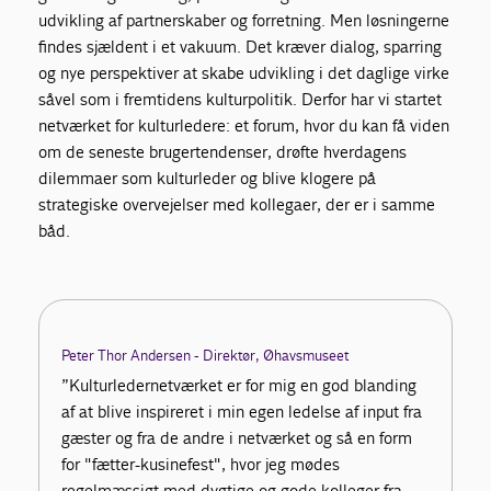
udvikling af partnerskaber og forretning. Men løsningerne
findes sjældent i et vakuum. Det kræver dialog, sparring
og nye perspektiver at skabe udvikling i det daglige virke
såvel som i fremtidens kulturpolitik. Derfor har vi startet
netværket for kulturledere: et forum, hvor du kan få viden
om de seneste brugertendenser, drøfte hverdagens
dilemmaer som kulturleder og blive klogere på
strategiske overvejelser med kollegaer, der er i samme
båd.
Peter Thor Andersen - Direktør, Øhavsmuseet
”Kulturledernetværket er for mig en god blanding
af at blive inspireret i min egen ledelse af input fra
gæster og fra de andre i netværket og så en form
for "fætter-kusinefest", hvor jeg mødes
regelmæssigt med dygtige og gode kolleger fra